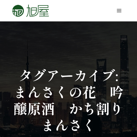
タグアーカイブ:
まんさくの花 吟
醸原酒 かち割り
まんさく