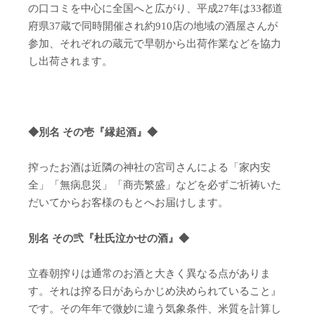
の口コミを中心に全国へと広がり、平成27年は33都道
府県37蔵で同時開催され約910店の地域の酒屋さんが
参加、それぞれの蔵元で早朝から出荷作業などを協力
し出荷されます。
◆
別名
その
壱『縁起酒
』
◆
搾ったお酒は近隣の神社の宮司さんによる「家内安
全」「無病息災」「商売繁盛」などを必ずご祈祷いた
だいてからお客様のもとへお届けします。
別名
その
弐『杜氏泣かせの酒
』
◆
立春朝搾りは通常のお酒と大きく異なる点がありま
す。それは搾る日があらかじめ決められていること』
です。その年年で微妙に違う気象条件、米質を計算し