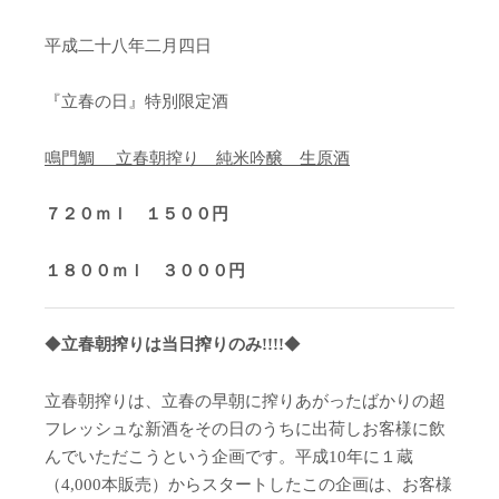
平成二十八年二月四日
『立春の日』特別限定酒
鳴門鯛 立春朝搾り 純米吟醸 生原酒
７２０ｍｌ １５００円
１８００ｍｌ ３０００円
◆
立春朝搾りは当日搾りのみ
!!!!
◆
立春朝搾りは、立春の早朝に搾りあがったばかりの超
フレッシュな新酒をその日のうちに出荷しお客様に飲
んでいただこうという企画です。平成10年に１蔵
（4,000本販売）からスタートしたこの企画は、お客様