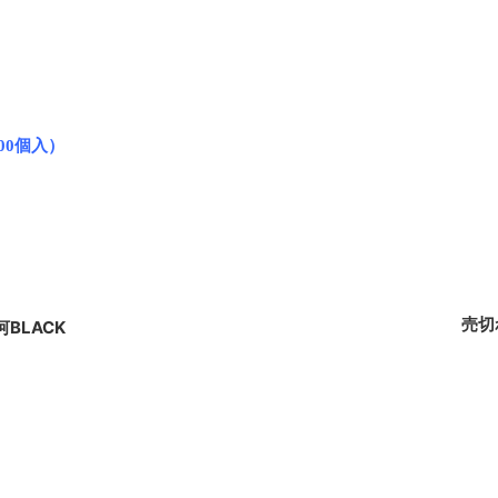
00個入）
売切
BLACK