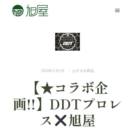
2016年11月1日
おすすめ商品
【★コラボ企
画!!】DDTプロレ
ス
旭屋