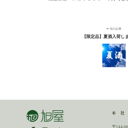
前の記事
【限定品】夏酒入荷し
本 社
〒144-