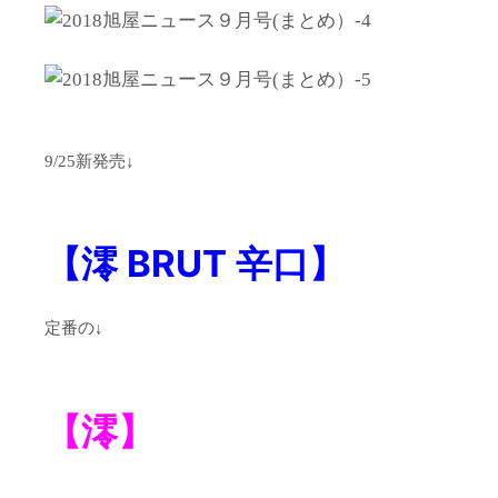
9/25新発売↓
【澪 BRUT 辛口】
定番の↓
【澪】