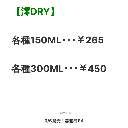
【澪DRY】
各種150ML･･･￥265
各種300ML･･･￥450
前の記事
9/6発売！黒霧島EX