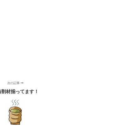
次の記事
格割材揃ってます！