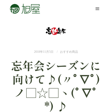
2018年11月5日
おすすめ商品
忘年会シーズンに
向けて♪(〃ﾟ∇ﾟ)
ノ□☆□ヽ(ﾟ∇ﾟ
*) ♪