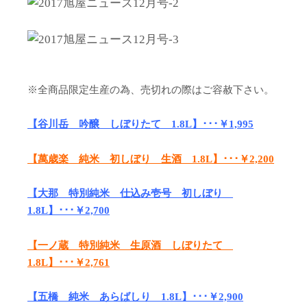
※全商品限定生産の為、売切れの際はご容赦下さい。
【谷川岳 吟醸 しぼりたて 1.8L】･･･￥1,995
【萬歳楽 純米 初しぼり 生酒 1.8L】･･･￥2,200
【大那 特別純米 仕込み壱号 初しぼり
1.8L】･･･￥2,700
【一ノ蔵 特別純米 生原酒 しぼりたて
1.8L】･･･￥2,761
【五橋 純米 あらばしり 1.8L】･･･￥2,900